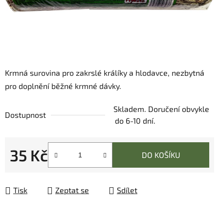
Krmná surovina pro zakrslé králíky a hlodavce, nezbytná
pro doplnění běžné krmné dávky.
Skladem. Doručení obvykle
Dostupnost
do 6-10 dní.
35 Kč
DO KOŠÍKU
Měrná cena:
Tisk
Zeptat se
Sdílet