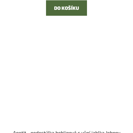
DO KOŠÍKU
Apetit - podestýlka hoblinová s vůní jablka Johnny