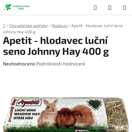
Přejít
Hledat
NÁKUP
na
obsah
KOŠÍK
Domů
/
Chovatelské potřeby
/
Hlodavci
/
Apetit - hlodavec luční seno
Johnny Hay 400 g
Apetit - hlodavec luční
seno Johnny Hay 400 g
Průměrné
Neohodnoceno
Podrobnosti hodnocení
hodnocení
produktu
je
0,0
z
5
hvězdiček.