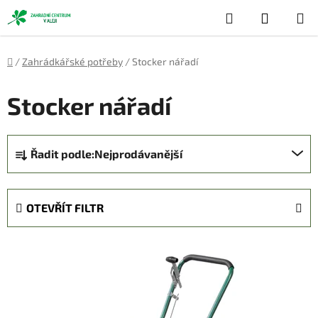
Přejít
Hledat
NÁKUP
na
obsah
KOŠÍK
Domů
/
Zahrádkářské potřeby
/
Stocker nářadí
Stocker nářadí
Ř
Řadit podle:
Nejprodávanější
a
z
e
OTEVŘÍT FILTR
n
í
V
p
ý
r
p
o
i
d