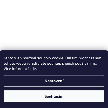
Tento web používá soubory cookie. Dalším procházením
tohoto webu vyjadřujete souhlas s jejich používáním..
Více informací
zde
.
Nastavení
Drát vázací obalený papírem Stofix 20 cm Stocker
(1000 ks)
Souhlasím