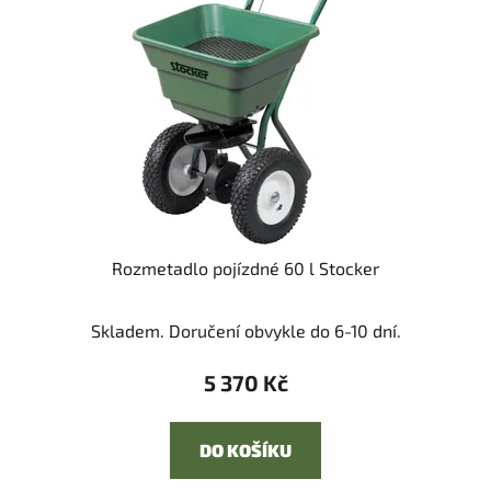
s
u
p
k
r
t
o
ů
d
u
k
t
ů
Rozmetadlo pojízdné 60 l Stocker
Skladem. Doručení obvykle do 6-10 dní.
5 370 Kč
DO KOŠÍKU