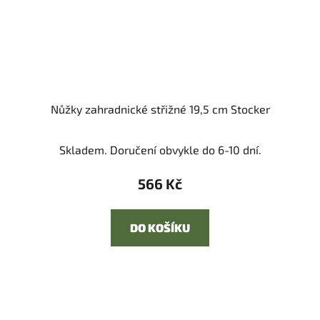
Nůžky zahradnické střižné 19,5 cm Stocker
Průměrné
Skladem. Doručení obvykle do 6-10 dní.
hodnocení
produktu
566 Kč
je
2,0
DO KOŠÍKU
z
5
hvězdiček.