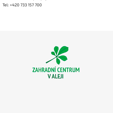
Tel: +420 733 157 700
Z
á
p
a
t
í