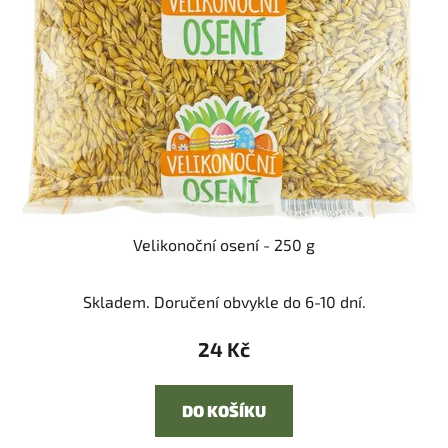
s
u
p
k
r
t
o
ů
d
u
k
t
ů
Velikonoční osení - 250 g
Skladem. Doručení obvykle do 6-10 dní.
24 Kč
DO KOŠÍKU