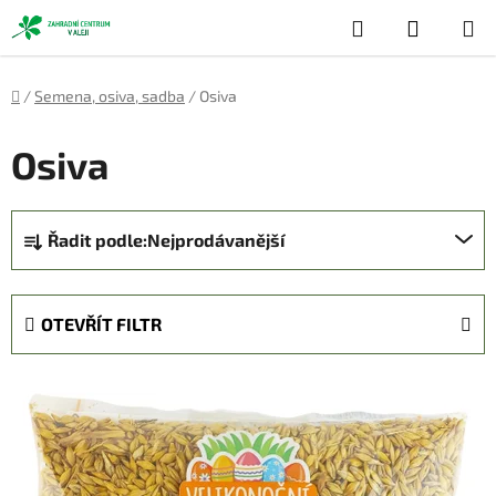
Přejít
Hledat
NÁKUP
na
obsah
KOŠÍK
Domů
/
Semena, osiva, sadba
/
Osiva
Osiva
Ř
Řadit podle:
Nejprodávanější
a
z
e
OTEVŘÍT FILTR
n
í
V
p
ý
r
p
o
i
d