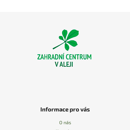
Z
á
p
a
t
í
Informace pro vás
O nás