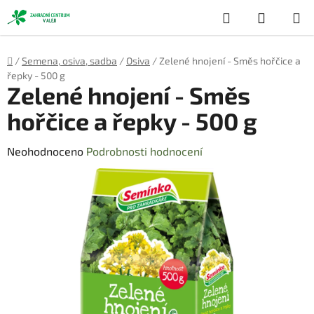
Přejít
Hledat
NÁKUP
na
obsah
KOŠÍK
Domů
/
Semena, osiva, sadba
/
Osiva
/
Zelené hnojení - Směs hořčice a
řepky - 500 g
Zelené hnojení - Směs
hořčice a řepky - 500 g
Průměrné
Neohodnoceno
Podrobnosti hodnocení
hodnocení
produktu
je
0,0
z
5
hvězdiček.