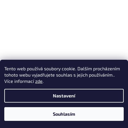
Tento web používá soubory cookie. Dalším procházením
tohoto webu vyjadřujete souhlas s jejich používáním..
Více informací
zde
.
Nastavení
Hrách zahr. - Cetris poloraný 50g - série JAZÝČKY
Souhlasím