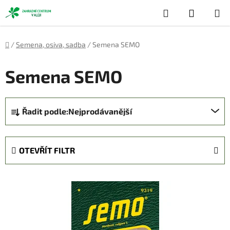
Přejít
Hledat
NÁKUP
na
obsah
KOŠÍK
Domů
/
Semena, osiva, sadba
/
Semena SEMO
Semena SEMO
Ř
Řadit podle:
Nejprodávanější
a
z
e
OTEVŘÍT FILTR
n
í
V
p
ý
r
p
o
i
d