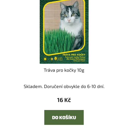
s
u
p
k
r
t
o
ů
d
u
k
t
ů
Tráva pro kočky 10g
Skladem. Doručení obvykle do 6-10 dní.
16 Kč
DO KOŠÍKU