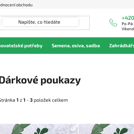
dnocení obchodu
+420
Po-Pá:
Víkend
hovatelské potřeby
Semena, osiva, sadba
Zahrádkář
Dárkové poukazy
Stránka
1
z
1
-
3
položek celkem
V
ý
p