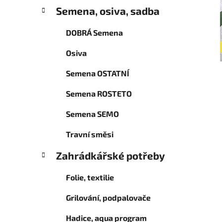
Semena, osiva, sadba
p
a
DOBRÁ Semena
n
e
Osiva
l
Semena OSTATNÍ
Semena ROSTETO
Semena SEMO
Travní směsi
Zahrádkářské potřeby
Folie, textilie
Grilování, podpalovače
Hadice, aqua program