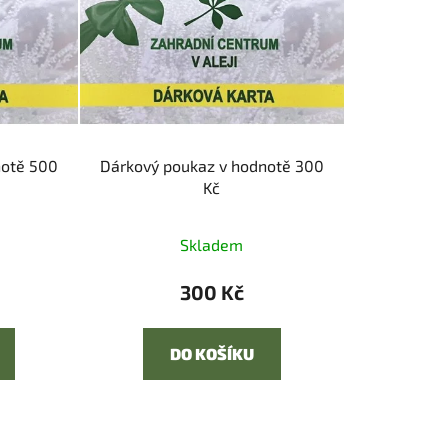
í
p
r
o
d
u
k
notě 500
Dárkový poukaz v hodnotě 300
t
Kč
ů
Skladem
300 Kč
DO KOŠÍKU