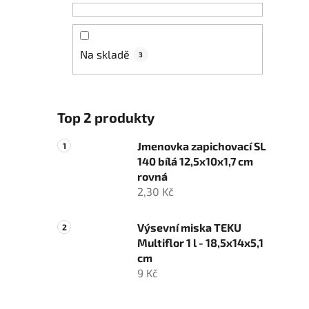
Na skladě
3
Top 2 produkty
Jmenovka zapichovací SL
140 bílá 12,5x10x1,7 cm
rovná
2,30 Kč
Výsevní miska TEKU
Multiflor 1 l - 18,5x14x5,1
cm
9 Kč