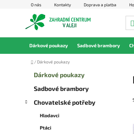
Přejít
O nás
Kontakty
Doprava a platba
Ho
na
obsah
Dárkové poukazy
Sadbové brambory
C
Domů
/
Dárkové poukazy
P
K
Přeskočit
Dárkové poukazy
a
kategorie
o
t
s
Sadbové brambory
e
t
g
r
Chovatelské potřeby
o
a
r
Hlodavci
i
n
e
n
Ptáci
í