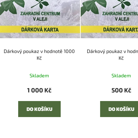
i
s
p
r
o
d
Dárkový poukaz v hodnotě 1000
Dárkový poukaz v hod
u
Kč
Kč
k
t
Skladem
Skladem
ů
1 000 Kč
500 Kč
DO KOŠÍKU
DO KOŠÍKU
O