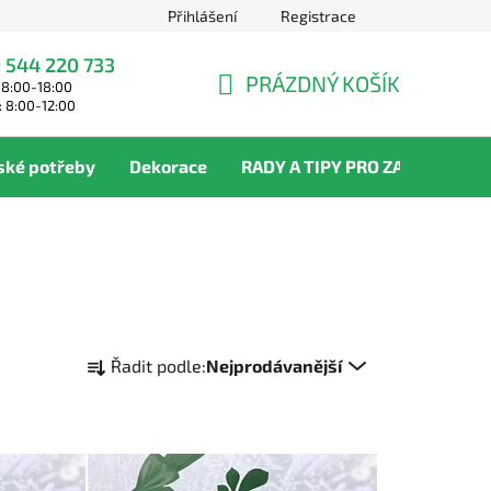
Přihlášení
Registrace
 544 220 733
PRÁZDNÝ KOŠÍK
 8:00-18:00
NÁKUPNÍ
: 8:00-12:00
KOŠÍK
ské potřeby
Dekorace
RADY A TIPY PRO ZAHRADNÍKY
Ř
Řadit podle:
Nejprodávanější
a
z
e
n