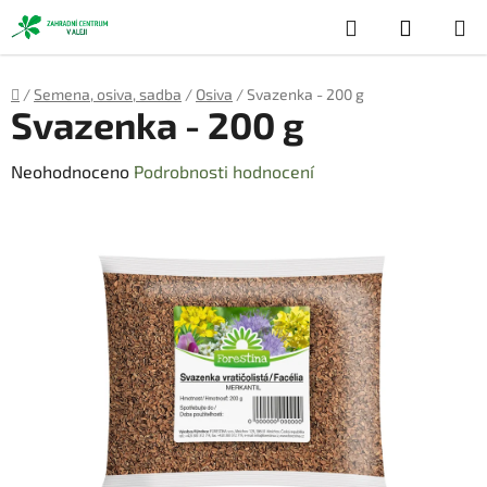
Přejít
Hledat
NÁKUP
na
obsah
KOŠÍK
Domů
/
Semena, osiva, sadba
/
Osiva
/
Svazenka - 200 g
Svazenka - 200 g
Průměrné
Neohodnoceno
Podrobnosti hodnocení
hodnocení
produktu
je
0,0
z
5
hvězdiček.