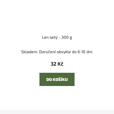
Len setý - 300 g
Skladem. Doručení obvykle do 6-10 dní.
32 Kč
DO KOŠÍKU
Z