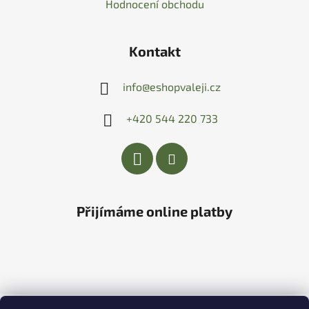
Hodnocení obchodu
Kontakt
info
@
eshopvaleji.cz
+420 544 220 733
Přijímáme online platby
Vytvořil Shoptet
&
PekneWeby