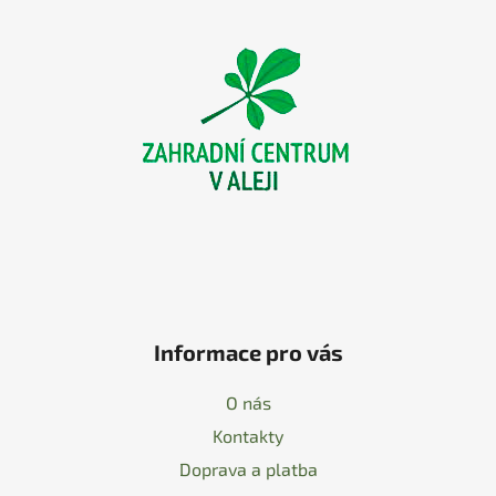
á
p
a
t
í
Informace pro vás
O nás
Kontakty
Doprava a platba