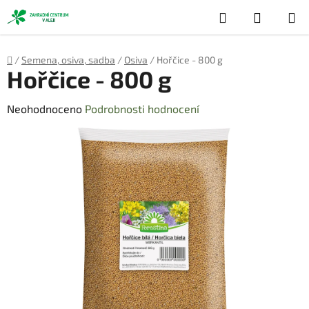
Přejít
Hledat
NÁKUP
na
obsah
KOŠÍK
Domů
/
Semena, osiva, sadba
/
Osiva
/
Hořčice - 800 g
Hořčice - 800 g
Průměrné
Neohodnoceno
Podrobnosti hodnocení
hodnocení
produktu
je
0,0
z
5
hvězdiček.