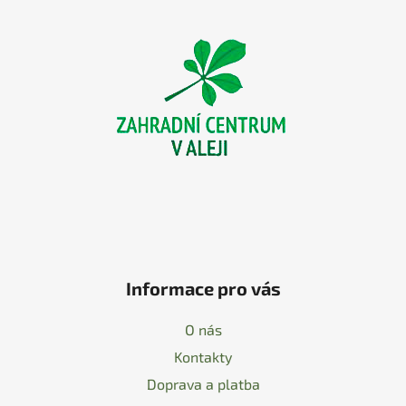
á
p
a
t
í
Informace pro vás
O nás
Kontakty
Doprava a platba