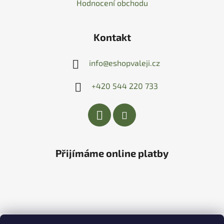
Hodnocení obchodu
Kontakt
info
@
eshopvaleji.cz
+420 544 220 733
Přijímáme online platby
Vytvořil Shoptet
&
PekneWeby