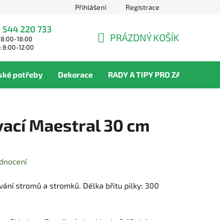
Přihlášení
Registrace
 544 220 733
PRÁZDNÝ KOŠÍK
 8:00-18:00
NÁKUPNÍ
: 8:00-12:00
KOŠÍK
ské potřeby
Dekorace
RADY A TIPY PRO ZAHRADNÍKY
vací Maestral 30 cm
dnocení
vání stromů a stromků. Délka břitu pilky: 300