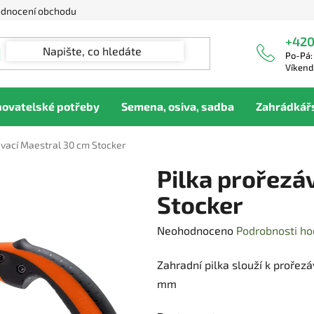
dnocení obchodu
+420
Po-Pá:
Víkend
hovatelské potřeby
Semena, osiva, sadba
Zahrádkář
ávací Maestral 30 cm Stocker
Pilka prořezá
Stocker
Průměrné
Neohodnoceno
Podrobnosti ho
hodnocení
Zahradní pilka slouží k prořezá
produktu
mm
je
0,0