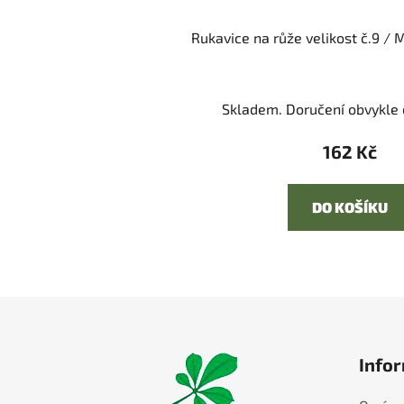
Rukavice na růže velikost č.9 / 
Skladem. Doručení obvykle d
162 Kč
DO KOŠÍKU
Z
á
Infor
p
a