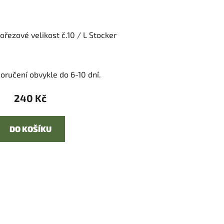
ořezové velikost č.10 / L Stocker
oručení obvykle do 6-10 dní.
240 Kč
DO KOŠÍKU