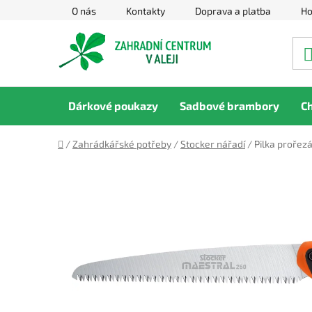
Přejít
O nás
Kontakty
Doprava a platba
Ho
na
obsah
Dárkové poukazy
Sadbové brambory
C
Domů
/
Zahrádkářské potřeby
/
Stocker nářadí
/
Pilka prořez