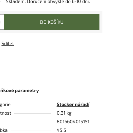
Skladem. Doručení obvykle do 6-10 dní.
DO KOŠÍKU
Sdílet
lňkové parametry
gorie
Stocker nářadí
tnost
0.31 kg
8016604015151
bka
45.5