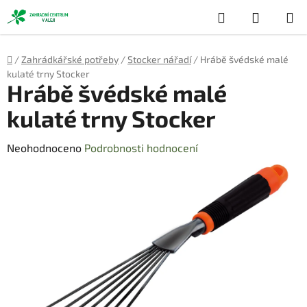
Přejít
Hledat
NÁKUP
na
obsah
KOŠÍK
Domů
/
Zahrádkářské potřeby
/
Stocker nářadí
/
Hrábě švédské malé
kulaté trny Stocker
Hrábě švédské malé
kulaté trny Stocker
Průměrné
Neohodnoceno
Podrobnosti hodnocení
hodnocení
produktu
je
0,0
z
5
hvězdiček.