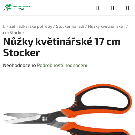
Přejít
Hledat
NÁKUP
na
obsah
KOŠÍK
Domů
/
Zahrádkářské potřeby
/
Stocker nářadí
/
Nůžky květinářské 17
cm Stocker
Nůžky květinářské 17 cm
Stocker
Průměrné
Neohodnoceno
Podrobnosti hodnocení
hodnocení
produktu
je
0,0
z
5
hvězdiček.