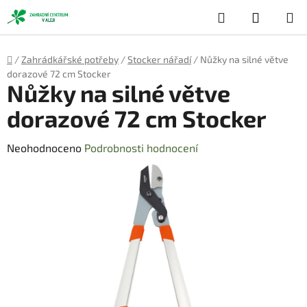
Přejít
Hledat
NÁKUP
na
obsah
KOŠÍK
Domů
/
Zahrádkářské potřeby
/
Stocker nářadí
/
Nůžky na silné větve
dorazové 72 cm Stocker
Nůžky na silné větve
dorazové 72 cm Stocker
Průměrné
Neohodnoceno
Podrobnosti hodnocení
hodnocení
produktu
je
0,0
z
5
hvězdiček.