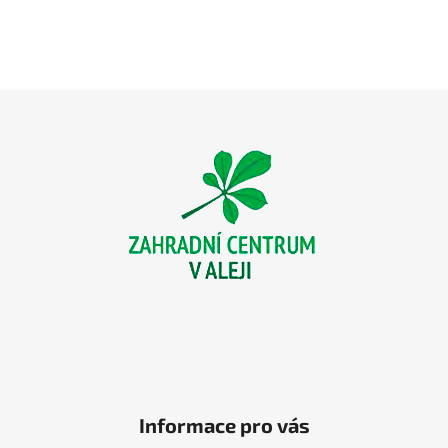
Z
á
p
a
t
í
Informace pro vás