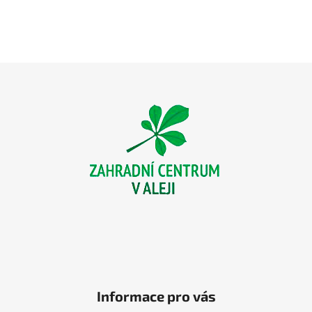
Z
á
p
a
t
í
Informace pro vás