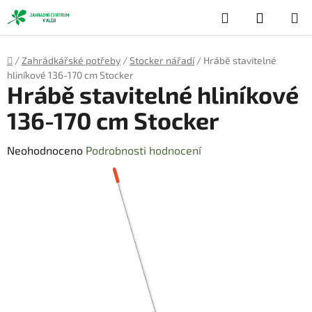
Přejít
Hledat
NÁKUP
na
obsah
KOŠÍK
Domů
/
Zahrádkářské potřeby
/
Stocker nářadí
/
Hrábě stavitelné
hliníkové 136-170 cm Stocker
Hrábě stavitelné hliníkové
136-170 cm Stocker
Průměrné
Neohodnoceno
Podrobnosti hodnocení
hodnocení
produktu
je
0,0
z
5
hvězdiček.