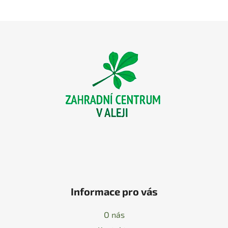
Z
á
p
a
t
í
Informace pro vás
O nás