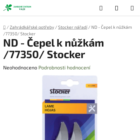
Přejít
Hledat
NÁKUP
na
obsah
KOŠÍK
Domů
/
Zahrádkářské potřeby
/
Stocker nářadí
/
ND - Čepel k nůžkám
/77350/ Stocker
ND - Čepel k nůžkám
/77350/ Stocker
Průměrné
Neohodnoceno
Podrobnosti hodnocení
hodnocení
produktu
je
0,0
z
5
hvězdiček.