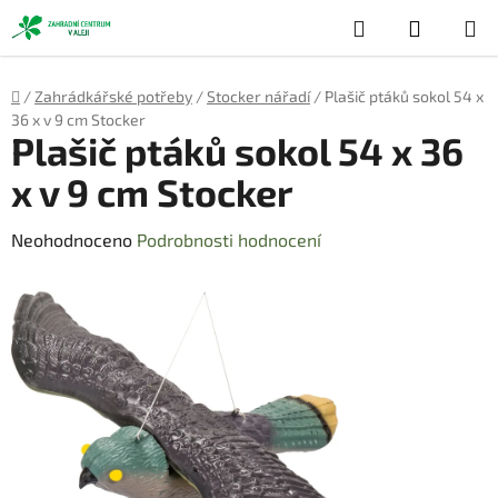
Přejít
Hledat
NÁKUP
na
obsah
KOŠÍK
Domů
/
Zahrádkářské potřeby
/
Stocker nářadí
/
Plašič ptáků sokol 54 x
36 x v 9 cm Stocker
Plašič ptáků sokol 54 x 36
x v 9 cm Stocker
Průměrné
Neohodnoceno
Podrobnosti hodnocení
hodnocení
produktu
je
0,0
z
5
hvězdiček.