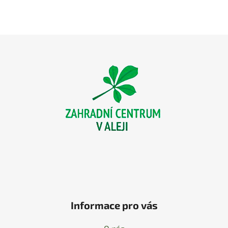
Z
á
p
a
t
í
Informace pro vás