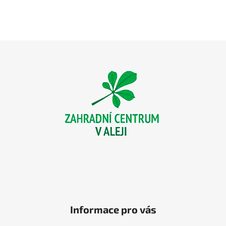
Z
á
p
a
t
í
Informace pro vás