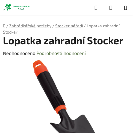
Přejít
Hledat
NÁKUP
na
obsah
KOŠÍK
Domů
/
Zahrádkářské potřeby
/
Stocker nářadí
/
Lopatka zahradní
Stocker
Lopatka zahradní Stocker
Průměrné
Neohodnoceno
Podrobnosti hodnocení
hodnocení
produktu
je
0,0
z
5
hvězdiček.