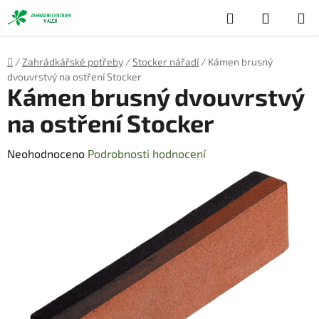
Přejít
Hledat
NÁKUP
na
obsah
KOŠÍK
Domů
/
Zahrádkářské potřeby
/
Stocker nářadí
/
Kámen brusný
dvouvrstvý na ostření Stocker
Kámen brusný dvouvrstvý
na ostření Stocker
Průměrné
Neohodnoceno
Podrobnosti hodnocení
hodnocení
produktu
je
0,0
z
5
hvězdiček.