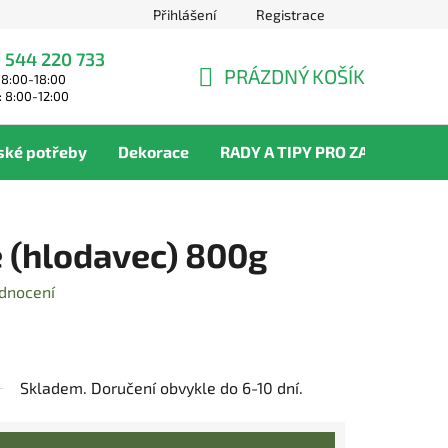
Přihlášení
Registrace
 544 220 733
PRÁZDNÝ KOŠÍK
 8:00-18:00
NÁKUPNÍ
: 8:00-12:00
KOŠÍK
ské potřeby
Dekorace
RADY A TIPY PRO ZAHRADNÍKY
e (hlodavec) 800g
dnocení
Skladem. Doručení obvykle do 6-10 dní.