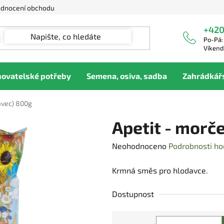
dnocení obchodu
+420
Po-Pá:
Víkend
hovatelské potřeby
Semena, osiva, sadba
Zahrádkář
avec) 800g
Apetit - morč
Průměrné
Neohodnoceno
Podrobnosti ho
hodnocení
Krmná směs pro hlodavce.
produktu
je
Dostupnost
0,0
z