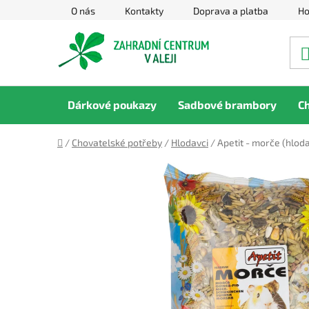
Přejít
O nás
Kontakty
Doprava a platba
Ho
na
obsah
Dárkové poukazy
Sadbové brambory
C
Domů
/
Chovatelské potřeby
/
Hlodavci
/
Apetit - morče (hlod