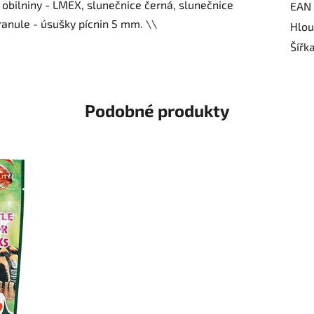
 obilniny - LMEX, slunečnice černá, slunečnice
EAN
ranule - úsušky pícnin 5 mm. \\
Hlou
Šířk
Podobné produkty