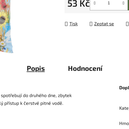
53 Kč
5
hvězdiček.
Měrná cena:
Tisk
Zeptat se
Popis
Hodnocení
Dop
spotřebují do druhého dne, zbytek
 přístup k čerstvé pitné vodě.
Kate
Hmo