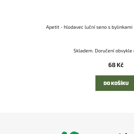
Apetit - hlodavec luční seno s bylinkam
Skladem. Doručení obvykle d
68 Kč
DO KOŠÍKU
Z
á