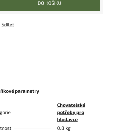
DO KOŠÍKU
Sdílet
lňkové parametry
Chovatelské
gorie
potřeby pro
hlodavce
tnost
0.8 kg