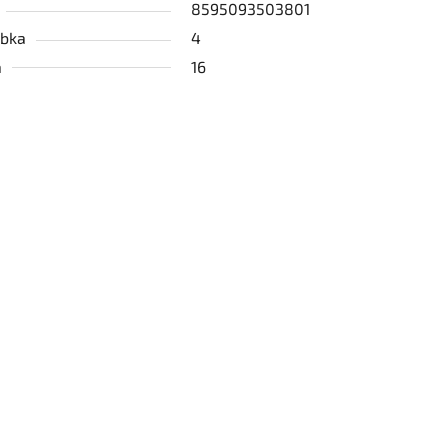
8595093503801
bka
4
a
16