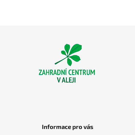
Z
á
p
a
t
í
Informace pro vás