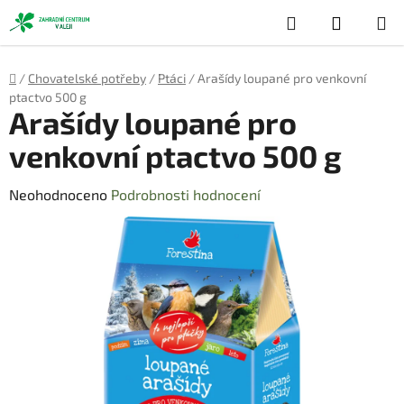
Přejít
Hledat
NÁKUP
na
obsah
KOŠÍK
Domů
/
Chovatelské potřeby
/
Ptáci
/
Arašídy loupané pro venkovní
ptactvo 500 g
Arašídy loupané pro
venkovní ptactvo 500 g
Průměrné
Neohodnoceno
Podrobnosti hodnocení
hodnocení
produktu
je
0,0
z
5
hvězdiček.