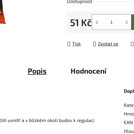
Dostupnost
z
5
51 Kč
hvězdiček.
Měrná cena:
Tisk
Zeptat se
Popis
Hodnocení
Dop
Kate
Hmo
ití uvnitř a v blízkém okolí budov k regulaci
EAN
Hlou