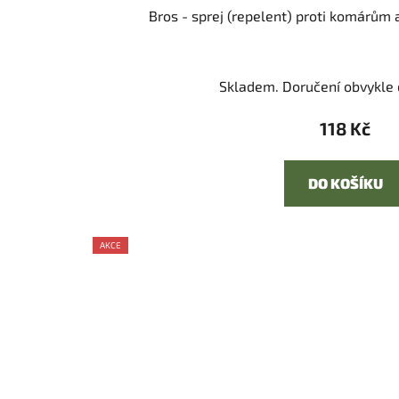
Bros - sprej (repelent) proti komárům
Skladem. Doručení obvykle d
118 Kč
DO KOŠÍKU
AKCE