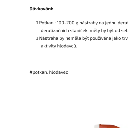
Dávkování:
Potkani: 100-200 g nástrahy na jednu derat
deratizačních staniček, měly by být od s
Nástraha by neměla být používána jako tr
aktivity hlodavců.
#potkan, hlodavec