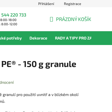
Přihlášení
Registrace
 544 220 733
PRÁZDNÝ KOŠÍK
 8:00-18:00
NÁKUPNÍ
: 8:00-12:00
KOŠÍK
ské potřeby
Dekorace
RADY A TIPY PRO ZAHRADNÍKY
 PE® - 150 g granule
dnocení
 granulí pro použití uvnitř a v blízkém okolí
anů.