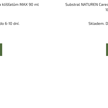
 a klíšťatům MAX 90 ml
Substral NATUREN Careo
1
o 6-10 dní.
Skladem. D