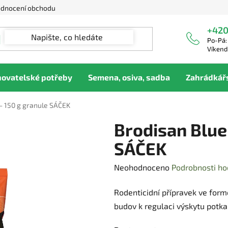
dnocení obchodu
+420
Po-Pá:
Víkend
hovatelské potřeby
Semena, osiva, sadba
Zahrádkář
- 150 g granule SÁČEK
Brodisan Blue
SÁČEK
Průměrné
Neohodnoceno
Podrobnosti ho
hodnocení
Rodenticidní přípravek ve formě
produktu
budov k regulaci výskytu potk
je
0,0