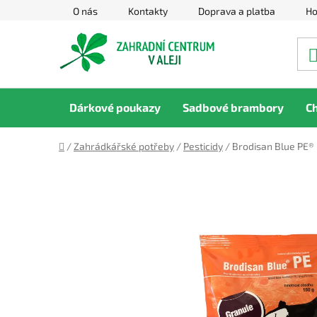
Přejít
O nás
Kontakty
Doprava a platba
Ho
na
obsah
Dárkové poukazy
Sadbové brambory
C
Domů
/
Zahrádkářské potřeby
/
Pesticidy
/
Brodisan Blue PE® 