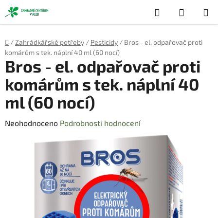
Přejít
Hledat
NÁKUP
na
obsah
KOŠÍK
Domů
/
Zahrádkářské potřeby
/
Pesticidy
/
Bros - el. odpařovač proti
komárům s tek. náplní 40 ml (60 nocí)
Bros - el. odpařovač proti
komárům s tek. náplní 40
ml (60 nocí)
Průměrné
Neohodnoceno
Podrobnosti hodnocení
hodnocení
produktu
je
0,0
z
5
hvězdiček.