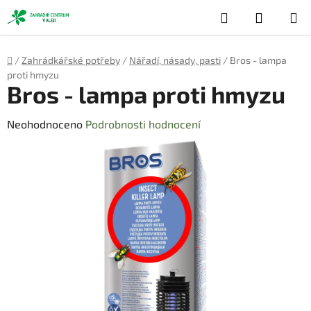
Přejít
Hledat
NÁKUP
na
obsah
KOŠÍK
Domů
/
Zahrádkářské potřeby
/
Nářadí, násady, pasti
/
Bros - lampa
proti hmyzu
Bros - lampa proti hmyzu
Průměrné
Neohodnoceno
Podrobnosti hodnocení
hodnocení
produktu
je
0,0
z
5
hvězdiček.