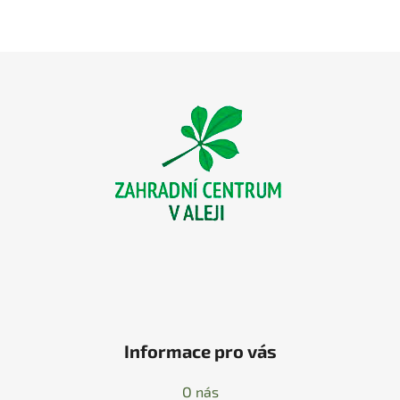
Z
á
p
a
t
í
Informace pro vás
O nás