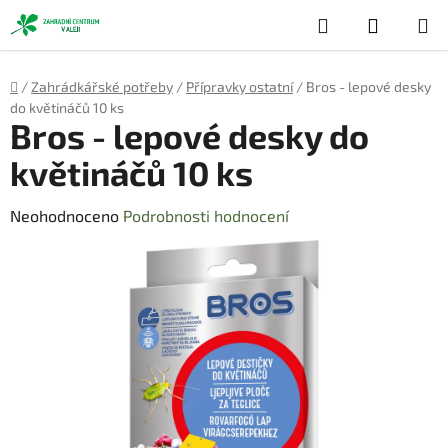
Přejít
Hledat
NÁKUP
na
obsah
KOŠÍK
Domů
/
Zahrádkářské potřeby
/
Přípravky ostatní
/
Bros - lepové desky
do květináčů 10 ks
Bros - lepové desky do
květináčů 10 ks
Průměrné
Neohodnoceno
Podrobnosti hodnocení
hodnocení
produktu
je
0,0
z
5
hvězdiček.