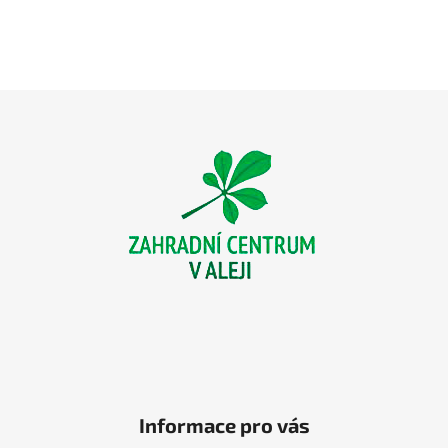
Z
á
p
a
t
í
Informace pro vás