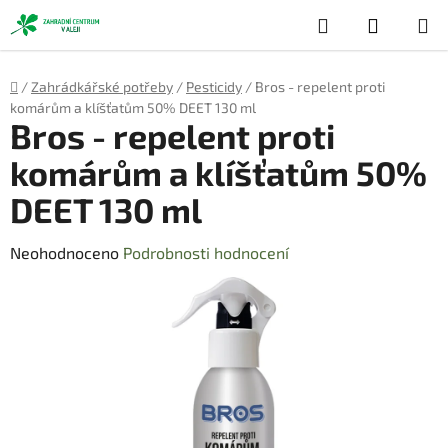
Přejít
Hledat
NÁKUP
na
obsah
KOŠÍK
Domů
/
Zahrádkářské potřeby
/
Pesticidy
/
Bros - repelent proti
komárům a klíšťatům 50% DEET 130 ml
Bros - repelent proti
komárům a klíšťatům 50%
DEET 130 ml
Průměrné
Neohodnoceno
Podrobnosti hodnocení
hodnocení
produktu
je
0,0
z
5
hvězdiček.