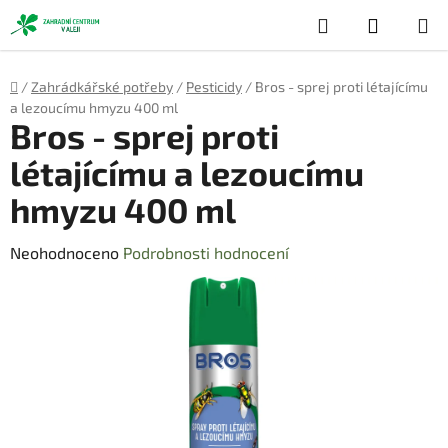
Přejít
Hledat
NÁKUP
na
obsah
KOŠÍK
Domů
/
Zahrádkářské potřeby
/
Pesticidy
/
Bros - sprej proti létajícímu
a lezoucímu hmyzu 400 ml
Bros - sprej proti
létajícímu a lezoucímu
hmyzu 400 ml
Průměrné
Neohodnoceno
Podrobnosti hodnocení
hodnocení
produktu
je
0,0
z
5
hvězdiček.