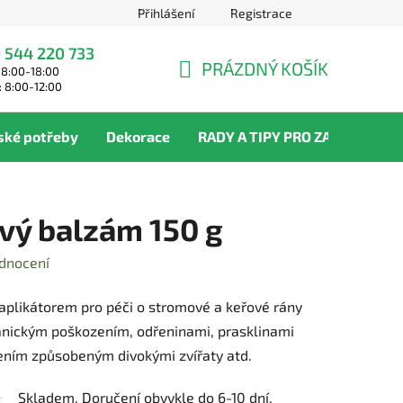
Přihlášení
Registrace
 544 220 733
PRÁZDNÝ KOŠÍK
 8:00-18:00
NÁKUPNÍ
: 8:00-12:00
KOŠÍK
ské potřeby
Dekorace
RADY A TIPY PRO ZAHRADNÍKY
vý balzám 150 g
dnocení
aplikátorem pro péči o stromové a keřové rány
ickým poškozením, odřeninami, prasklinami
ím způsobeným divokými zvířaty atd.
Skladem. Doručení obvykle do 6-10 dní.