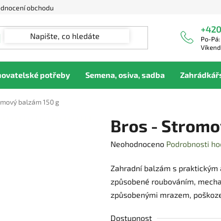
dnocení obchodu
+420
Po-Pá:
Víkend
hovatelské potřeby
Semena, osiva, sadba
Zahrádkář
omový balzám 150 g
Bros - Stromo
Průměrné
Neohodnoceno
Podrobnosti ho
hodnocení
Zahradní balzám s praktickým 
produktu
způsobené roubováním, mechan
je
způsobenými mrazem, poškozen
0,0
z
Dostupnost