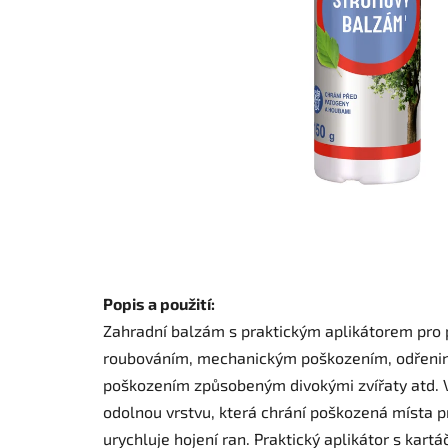
Popis a použití:
Zahradní balzám s praktickým aplikátorem pro 
roubováním, mechanickým poškozením, odřeni
poškozením způsobeným divokými zvířaty atd. Vy
odolnou vrstvu, která chrání poškozená místa p
urychluje hojení ran. Praktický aplikátor s k