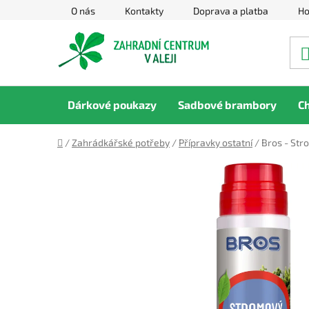
Přejít
O nás
Kontakty
Doprava a platba
Ho
na
obsah
Dárkové poukazy
Sadbové brambory
C
Domů
/
Zahrádkářské potřeby
/
Přípravky ostatní
/
Bros - Str