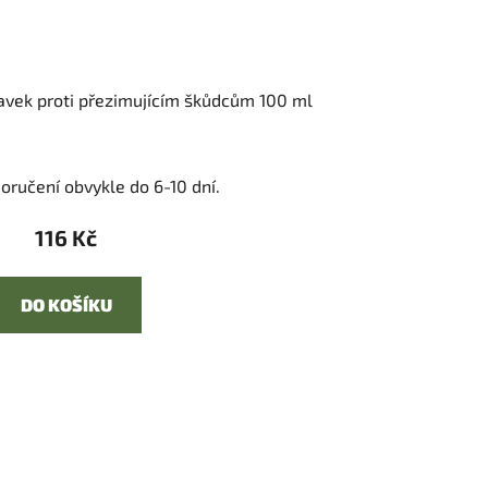
ravek proti přezimujícím škůdcům 100 ml
oručení obvykle do 6-10 dní.
116 Kč
DO KOŠÍKU