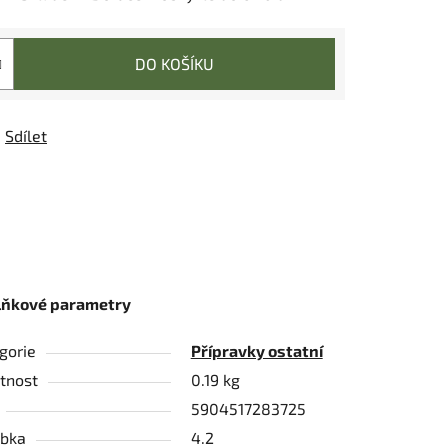
DO KOŠÍKU
Sdílet
lňkové parametry
gorie
Přípravky ostatní
tnost
0.19 kg
5904517283725
bka
4.2