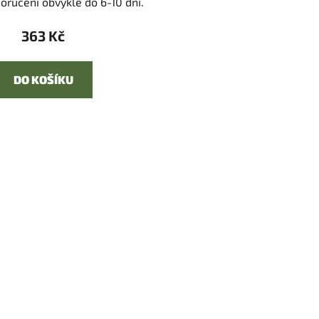
oručení obvykle do 6-10 dní.
363 Kč
DO KOŠÍKU