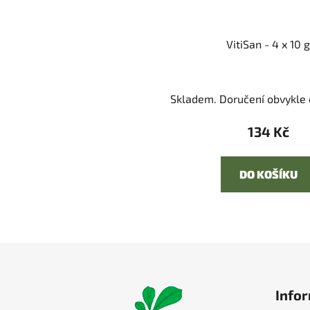
VitiSan - 4 x 10 g
Skladem. Doručení obvykle d
134 Kč
DO KOŠÍKU
Z
á
Infor
p