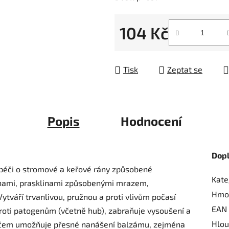
5
hvězdiček.
104 Kč
Měrná cena:
Tisk
Zeptat se
Popis
Hodnocení
Dop
péči o stromové a keřové rány způsobené
Kate
nami, prasklinami způsobenými mrazem,
Hmo
tváří trvanlivou, pružnou a proti vlivům počasí
EAN
roti patogenům (včetně hub), zabraňuje vysoušení a
Hlou
artáčem umožňuje přesné nanášení balzámu, zejména