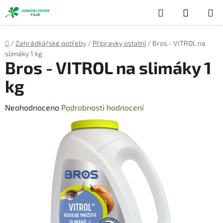
Přejít
Hledat
NÁKUP
na
obsah
KOŠÍK
Domů
/
Zahrádkářské potřeby
/
Přípravky ostatní
/
Bros - VITROL na
slimáky 1 kg
Bros - VITROL na slimáky 1
kg
Průměrné
Neohodnoceno
Podrobnosti hodnocení
hodnocení
produktu
je
0,0
z
5
hvězdiček.