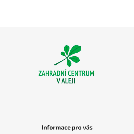
Z
á
p
a
t
í
Informace pro vás