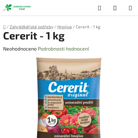
Přejít
Hledat
NÁKUP
na
obsah
KOŠÍK
Domů
/
Zahrádkářské potřeby
/
Hnojiva
/
Cererit - 1 kg
Cererit - 1 kg
Průměrné
Neohodnoceno
Podrobnosti hodnocení
hodnocení
produktu
je
0,0
z
5
hvězdiček.