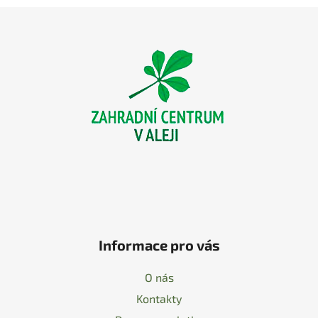
Z
á
p
a
t
í
Informace pro vás
O nás
Kontakty