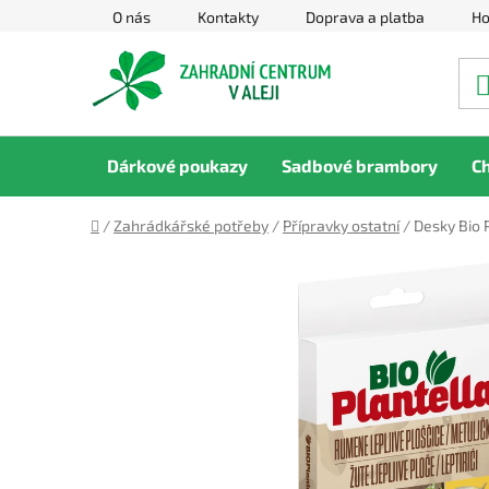
Přejít
O nás
Kontakty
Doprava a platba
Ho
na
obsah
Dárkové poukazy
Sadbové brambory
C
Domů
/
Zahrádkářské potřeby
/
Přípravky ostatní
/
Desky Bio P