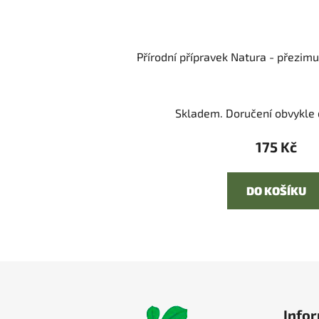
Přírodní přípravek Natura - přezimu
Skladem. Doručení obvykle d
175 Kč
DO KOŠÍKU
Z
á
Infor