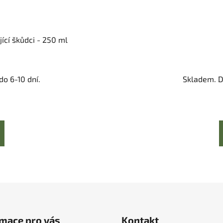
jící škůdci - 250 ml
o 6-10 dní.
Skladem. D
mace pro vás
Kontakt