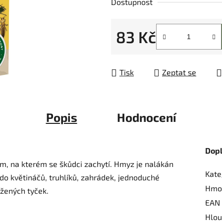
Dostupnost
z
5
83 Kč
hvězdiček.
Měrná cena:
Tisk
Zeptat se
Popis
Hodnocení
Dop
m, na kterém se škůdci zachytí. Hmyz je nalákán
Kate
do květináčů, truhlíků, zahrádek, jednoduché
Hmo
ožených tyček.
EAN
Hlou