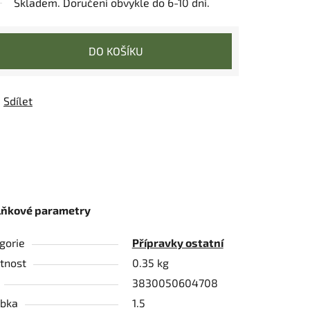
Skladem. Doručení obvykle do 6-10 dní.
DO KOŠÍKU
Sdílet
lňkové parametry
gorie
Přípravky ostatní
tnost
0.35 kg
3830050604708
bka
1.5