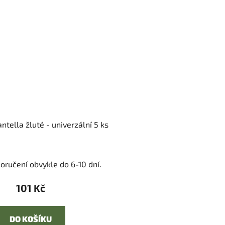
ntella žluté - univerzální 5 ks
oručení obvykle do 6-10 dní.
101 Kč
DO KOŠÍKU