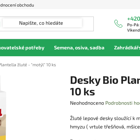
dnocení obchodu
+420
Po-Pá:
Víkend
hovatelské potřeby
Semena, osiva, sadba
Zahrádkář
lantella žluté - "motýl" 10 ks
Desky Bio Plan
10 ks
Průměrné
Neohodnoceno
Podrobnosti ho
hodnocení
Žluté lepové desky sloužící k m
produktu
hmyzu ( vrtule třešňová, mšice, 
je
0,0