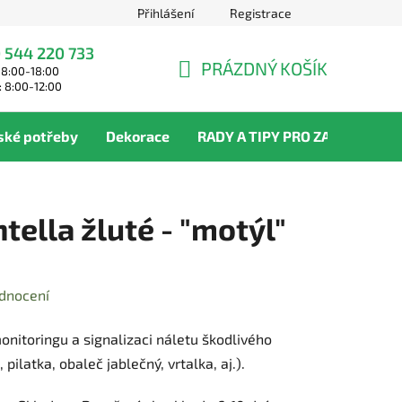
Přihlášení
Registrace
 544 220 733
PRÁZDNÝ KOŠÍK
 8:00-18:00
NÁKUPNÍ
: 8:00-12:00
KOŠÍK
ské potřeby
Dekorace
RADY A TIPY PRO ZAHRADNÍKY
tella žluté - "motýl"
dnocení
onitoringu a signalizaci náletu škodlivého
pilatka, obaleč jablečný, vrtalka, aj.).