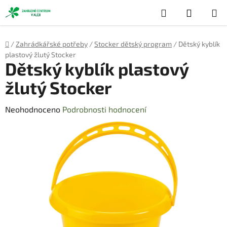
Přejít
Hledat
NÁKUP
na
obsah
KOŠÍK
Domů
/
Zahrádkářské potřeby
/
Stocker dětský program
/
Dětský kyblík
plastový žlutý Stocker
Dětský kyblík plastový
žlutý Stocker
Průměrné
Neohodnoceno
Podrobnosti hodnocení
hodnocení
produktu
je
0,0
z
5
hvězdiček.