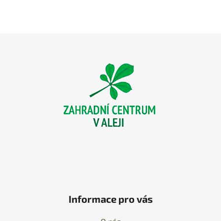
Z
á
p
a
t
í
Informace pro vás