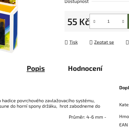
Dostupnost
z
5
55 Kč
hvězdiček.
Měrná cena:
Tisk
Zeptat se
Popis
Hodnocení
Dop
o hadice povrchového zavlažovacího systému,
Kate
sune do horní spony držáku, hrot zabodneme do
Hmo
 4-6 mm -
EAN