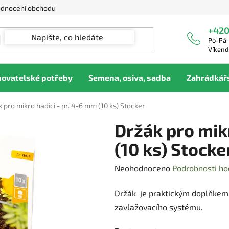
dnocení obchodu
+420
Po-Pá:
Víkend
hovatelské potřeby
Semena, osiva, sadba
Zahrádkář
 pro mikro hadici - pr. 4-6 mm (10 ks) Stocker
Držák pro mikr
(10 ks) Stocke
Průměrné
Neohodnoceno
Podrobnosti ho
hodnocení
Držák je praktickým doplňkem
produktu
zavlažovacího systému.
je
0,0