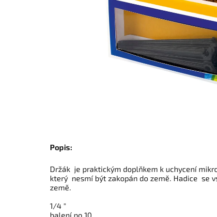
Popis:
Držák je praktickým doplňkem k uchycení mikr
který nesmí být zakopán do země. Hadice se v
země.
Průměr:
1/4 "
balení po 10