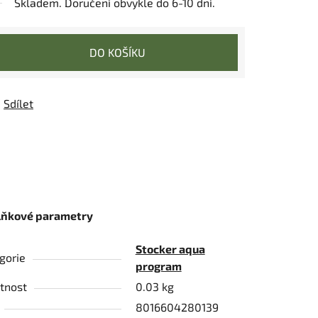
Skladem. Doručení obvykle do 6-10 dní.
DO KOŠÍKU
Sdílet
lňkové parametry
Stocker aqua
gorie
program
tnost
0.03 kg
8016604280139