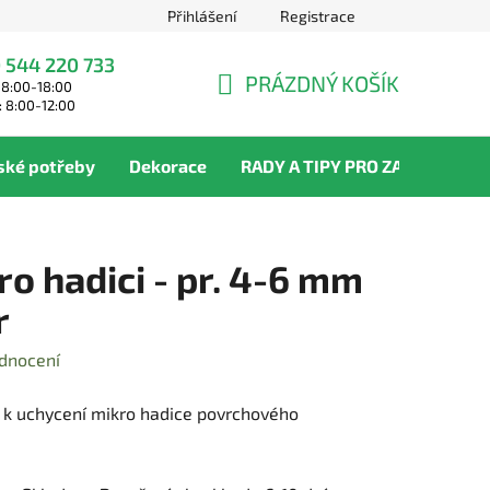
Přihlášení
Registrace
 544 220 733
PRÁZDNÝ KOŠÍK
 8:00-18:00
NÁKUPNÍ
: 8:00-12:00
KOŠÍK
ské potřeby
Dekorace
RADY A TIPY PRO ZAHRADNÍKY
o hadici - pr. 4-6 mm
r
dnocení
 k uchycení mikro hadice povrchového