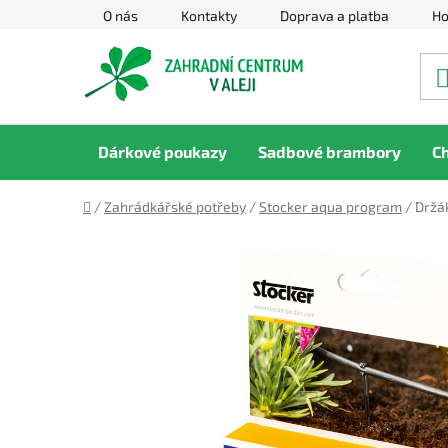
Přejít
O nás
Kontakty
Doprava a platba
Ho
na
obsah
Dárkové poukazy
Sadbové brambory
C
Domů
/
Zahrádkářské potřeby
/
Stocker aqua program
/
Držák