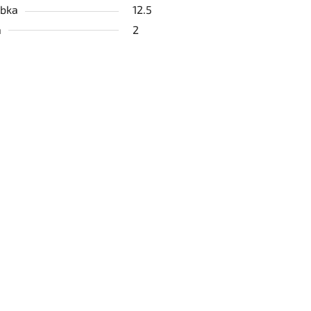
bka
12.5
a
2