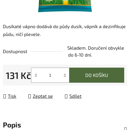
Dusíkaté vápno dodává do půdy dusík, vápník a dezinfikuje
půdu, ničí plevele.
Skladem. Doručení obvykle
Dostupnost
do 6-10 dní.
131 Kč
DO KOŠÍKU
Měrná cena:
Tisk
Zeptat se
Sdílet
Popis