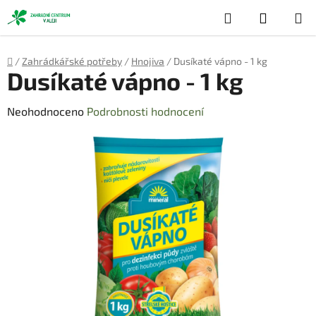
Přejít
Hledat
NÁKUP
na
obsah
KOŠÍK
Domů
/
Zahrádkářské potřeby
/
Hnojiva
/
Dusíkaté vápno - 1 kg
Dusíkaté vápno - 1 kg
Průměrné
Neohodnoceno
Podrobnosti hodnocení
hodnocení
produktu
je
0,0
z
5
hvězdiček.