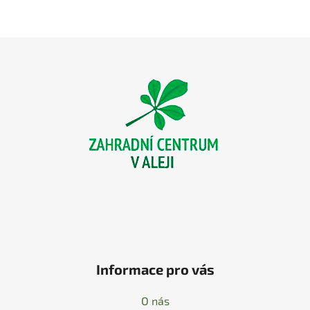
Z
á
p
a
t
í
Informace pro vás
O nás