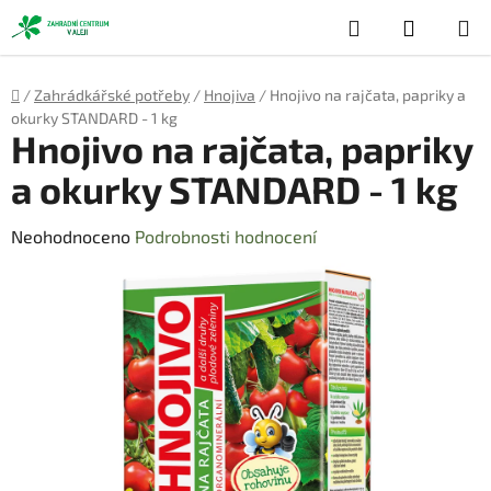
Přejít
Hledat
NÁKUP
na
obsah
KOŠÍK
Domů
/
Zahrádkářské potřeby
/
Hnojiva
/
Hnojivo na rajčata, papriky a
okurky STANDARD - 1 kg
Hnojivo na rajčata, papriky
a okurky STANDARD - 1 kg
Průměrné
Neohodnoceno
Podrobnosti hodnocení
hodnocení
produktu
je
0,0
z
5
hvězdiček.