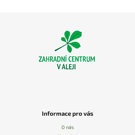
Z
á
p
a
t
í
Informace pro vás
O nás