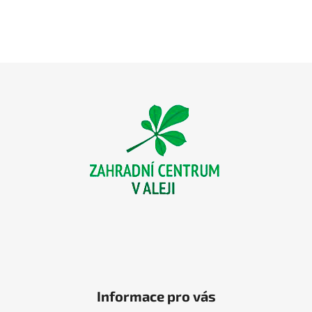
Z
á
p
a
t
í
Informace pro vás