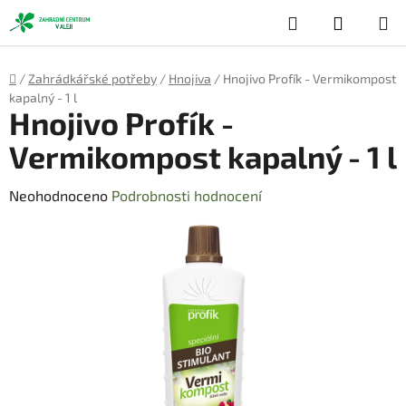
Přejít
Hledat
NÁKUP
na
obsah
KOŠÍK
Domů
/
Zahrádkářské potřeby
/
Hnojiva
/
Hnojivo Profík - Vermikompost
kapalný - 1 l
Hnojivo Profík -
Vermikompost kapalný - 1 l
Průměrné
Neohodnoceno
Podrobnosti hodnocení
hodnocení
produktu
je
0,0
z
5
hvězdiček.