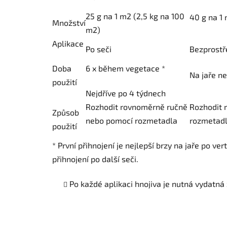
25 g na 1 m2 (2,5 kg na 100
40 g na 1
Množství
m2)
Aplikace
Po seči
Bezprostř
Doba
6 x během vegetace *
Na jaře n
použití
Nejdříve po 4 týdnech
Rozhodit rovnoměrně ručně
Rozhodit 
Způsob
nebo pomocí rozmetadla
rozmetadl
použití
* První přihnojení je nejlepší brzy na jaře po ve
přihnojení po další seči.
Po každé aplikaci hnojiva je nutná vydatná