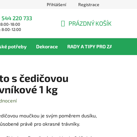
Přihlášení
Registrace
 544 220 733
PRÁZDNÝ KOŠÍK
 8:00-18:00
NÁKUPNÍ
: 8:00-12:00
KOŠÍK
ské potřeby
Dekorace
RADY A TIPY PRO ZAHRADNÍKY
to s čedičovou
vníkové 1 kg
dnocení
 čedičovou moučkou je svým poměrem dusíku,
způsobené právě pro okrasné trávníky.