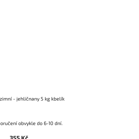
imní - jehličnany 5 kg kbelík
oručení obvykle do 6-10 dní.
355 Kč