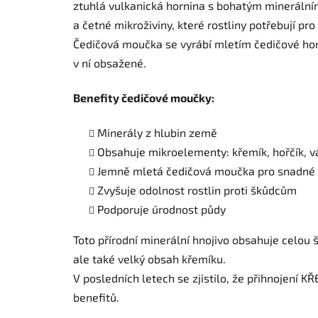
ztuhlá vulkanická hornina s bohatým mineráln
a četné mikroživiny, které rostliny potřebují pr
Čedičová moučka se vyrábí mletím čedičové hor
v ní obsažené.
Benefity čedičové moučky:
Minerály z hlubin země
Obsahuje mikroelementy: křemík, hořčík, v
Jemně mletá čedičová moučka pro snadné 
Zvyšuje odolnost rostlin proti škůdcům
Podporuje úrodnost půdy
Toto přírodní minerální hnojivo obsahuje celou š
ale také velký obsah křemíku.
V posledních letech se zjistilo, že přihnojení 
benefitů.