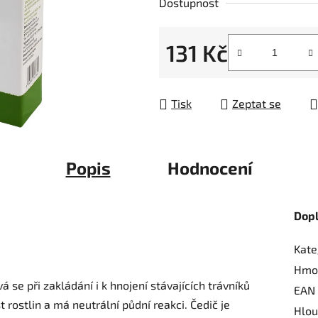
Dostupnost
z
5
131 Kč
hvězdiček.
Měrná cena:
Tisk
Zeptat se
Popis
Hodnocení
Dop
Kate
Hmo
 se při zakládání i k hnojení stávajících trávníků
EAN
rostlin a má neutrální půdní reakci. Čedič je
Hlou