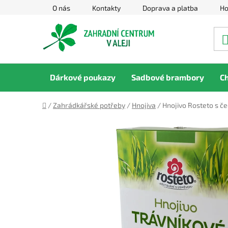
Přejít
O nás
Kontakty
Doprava a platba
Ho
na
obsah
Dárkové poukazy
Sadbové brambory
C
Domů
/
Zahrádkářské potřeby
/
Hnojiva
/
Hnojivo Rosteto s č