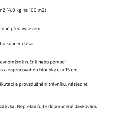
 m2 (4,0 kg na 100 m2)
edně před výsevem
ebo koncem léta
rovnoměrně ručně nebo pomocí
a a zapracovat do hloubky cca 15 cm
rtikutaci a provzdušnění trávníku, následné
 zálivka. Nepřekračujte doporučené dávkování.