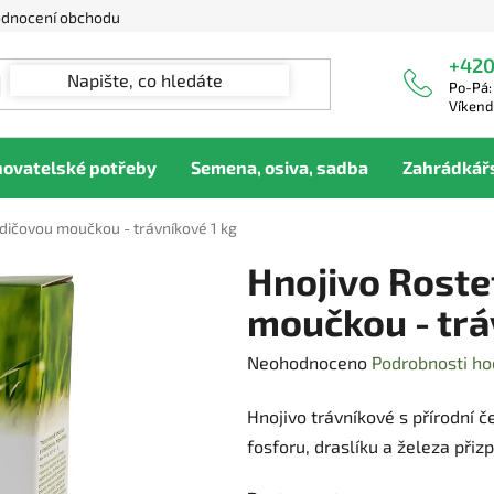
dnocení obchodu
+420
Po-Pá:
Víkend
hovatelské potřeby
Semena, osiva, sadba
Zahrádkář
edičovou moučkou - trávníkové 1 kg
Hnojivo Roste
moučkou - trá
Průměrné
Neohodnoceno
Podrobnosti ho
hodnocení
Hnojivo trávníkové s přírodní
produktu
fosforu, draslíku a železa při
je
0,0