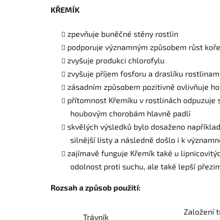
KŘEMÍK
zpevňuje buněčné stěny rostlin
podporuje významným způsobem růst koř
zvyšuje produkci chlorofylu
zvyšuje příjem fosforu a draslíku rostlinami
zásadním způsobem pozitivně ovlivňuje hos
přítomnost Křemíku v rostlinách odpuzuje s
houbovým chorobám hlavně padlí
skvělých výsledků bylo dosaženo například 
silnější listy a následně došlo i k význa
zajímavě funguje Křemík také u lipnicovitých
odolnost proti suchu, ale také lepší přez
Rozsah a způsob použití:
Založení t
Trávník