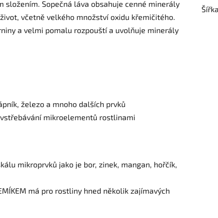
ím složením. Sopečná láva obsahuje cenné minerály
Šířk
o život, včetně velkého množství oxidu křemičitého.
niny a velmi pomalu rozpouští a uvolňuje minerály
ápník, železo a mnoho dalších prvků
vstřebávání mikroelementů rostlinami
kálu mikroprvků jako je bor, zinek, mangan, hořčík,
KŘEMÍKEM má pro rostliny hned několik zajímavých