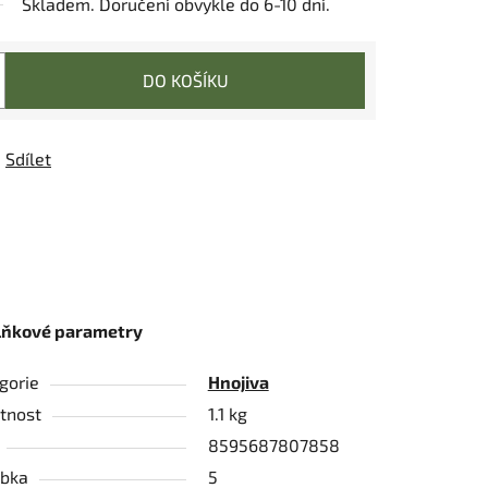
Skladem. Doručení obvykle do 6-10 dní.
DO KOŠÍKU
Sdílet
lňkové parametry
gorie
Hnojiva
tnost
1.1 kg
8595687807858
bka
5