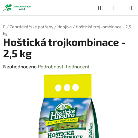
Přejít
Hledat
NÁKUP
na
obsah
KOŠÍK
Domů
/
Zahrádkářské potřeby
/
Hnojiva
/
Hoštická trojkombinace - 2,5
kg
Hoštická trojkombinace -
2,5 kg
Průměrné
Neohodnoceno
Podrobnosti hodnocení
hodnocení
produktu
je
0,0
z
5
hvězdiček.