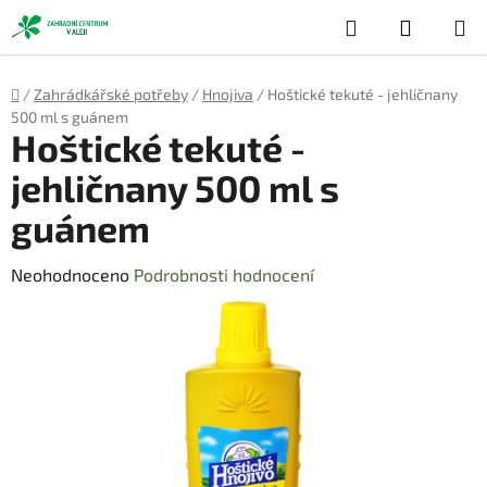
Přejít
Hledat
NÁKUP
na
obsah
KOŠÍK
Domů
/
Zahrádkářské potřeby
/
Hnojiva
/
Hoštické tekuté - jehličnany
500 ml s guánem
Hoštické tekuté -
jehličnany 500 ml s
guánem
Průměrné
Neohodnoceno
Podrobnosti hodnocení
hodnocení
produktu
je
0,0
z
5
hvězdiček.