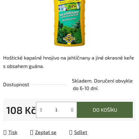
Hoštické kapalné hnojivo na jehličnany a jiné okrasné keře
s obsahem guána.
Skladem. Doručení obvykle
Dostupnost
do 6-10 dní.
108 Kč
DO KOŠÍKU
Měrná cena:
Tisk
Zeptat se
Sdílet