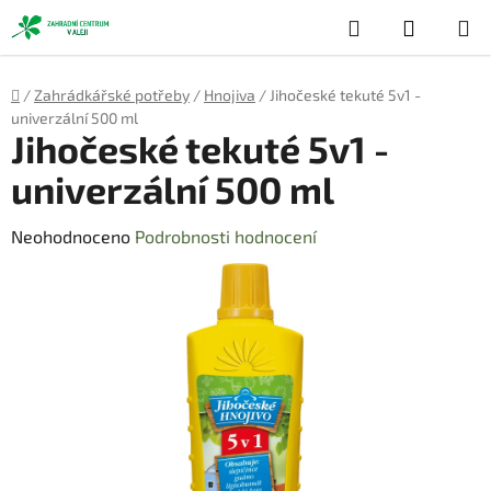
Přejít
Hledat
NÁKUP
na
obsah
KOŠÍK
Domů
/
Zahrádkářské potřeby
/
Hnojiva
/
Jihočeské tekuté 5v1 -
univerzální 500 ml
Jihočeské tekuté 5v1 -
univerzální 500 ml
Průměrné
Neohodnoceno
Podrobnosti hodnocení
hodnocení
produktu
je
0,0
z
5
hvězdiček.