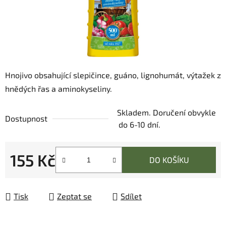
Hnojivo obsahující slepičince, guáno, lignohumát, výtažek z
hnědých řas a aminokyseliny.
Skladem. Doručení obvykle
Dostupnost
do 6-10 dní.
155 Kč
DO KOŠÍKU
Měrná cena:
Tisk
Zeptat se
Sdílet