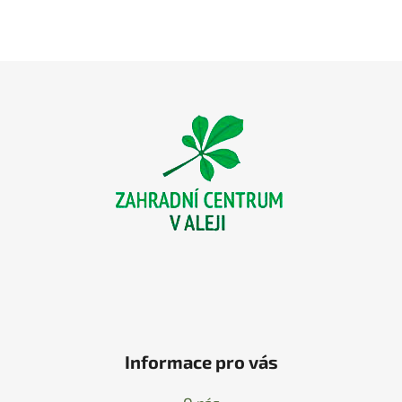
Z
á
p
a
t
í
Informace pro vás