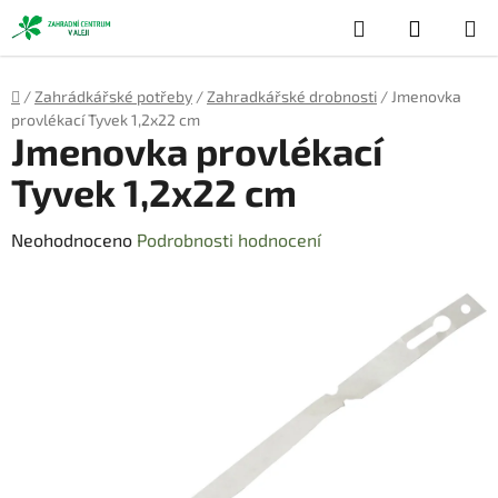
Přejít
Hledat
NÁKUP
na
obsah
KOŠÍK
Domů
/
Zahrádkářské potřeby
/
Zahradkářské drobnosti
/
Jmenovka
provlékací Tyvek 1,2x22 cm
Jmenovka provlékací
Tyvek 1,2x22 cm
Průměrné
Neohodnoceno
Podrobnosti hodnocení
hodnocení
produktu
je
0,0
z
5
hvězdiček.