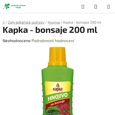
Přejít
Hledat
NÁKUP
na
obsah
KOŠÍK
Domů
/
Zahrádkářské potřeby
/
Hnojiva
/
Kapka - bonsaje 200 ml
Kapka - bonsaje 200 ml
Průměrné
Neohodnoceno
Podrobnosti hodnocení
hodnocení
produktu
je
0,0
z
5
hvězdiček.