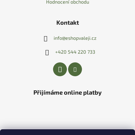
Hodnocení obchodu
Kontakt
info
@
eshopvaleji.cz
+420 544 220 733
Přijímáme online platby
Vytvořil Shoptet
&
PekneWeby