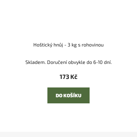
Hoštický hnůj - 3 kg s rohovinou
Skladem. Doručení obvykle do 6-10 dní.
173 Kč
DO KOŠÍKU
Z