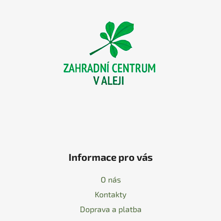
á
p
a
t
í
Informace pro vás
O nás
Kontakty
Doprava a platba