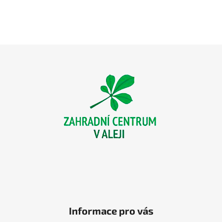
Z
á
p
a
t
í
Informace pro vás