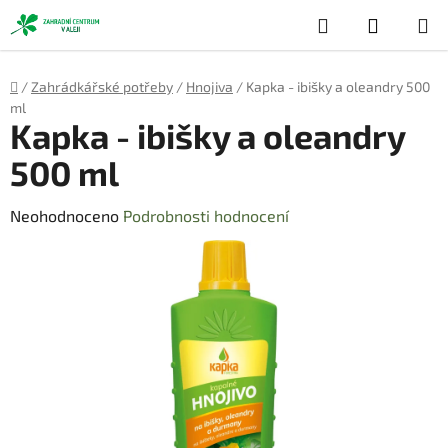
Přejít
Hledat
NÁKUP
na
obsah
KOŠÍK
Domů
/
Zahrádkářské potřeby
/
Hnojiva
/
Kapka - ibišky a oleandry 500
ml
Kapka - ibišky a oleandry
500 ml
Průměrné
Neohodnoceno
Podrobnosti hodnocení
hodnocení
produktu
je
0,0
z
5
hvězdiček.