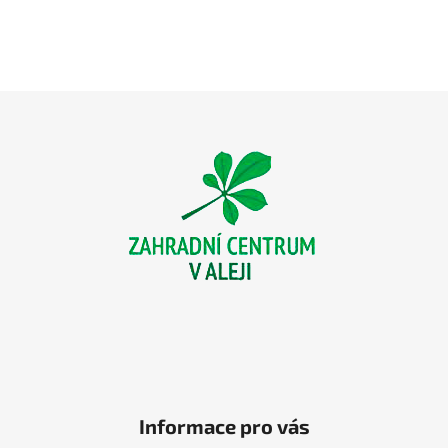
Z
á
p
a
t
í
Informace pro vás