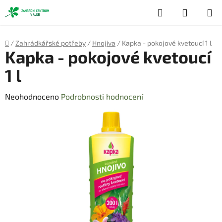
Přejít
Hledat
NÁKUP
na
obsah
KOŠÍK
Domů
/
Zahrádkářské potřeby
/
Hnojiva
/
Kapka - pokojové kvetoucí 1 l
Kapka - pokojové kvetoucí
1 l
Průměrné
Neohodnoceno
Podrobnosti hodnocení
hodnocení
produktu
je
0,0
z
5
hvězdiček.