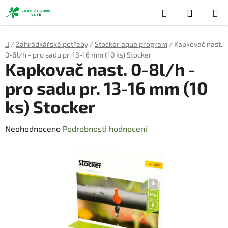
Přejít
Hledat
NÁKUP
na
obsah
KOŠÍK
Domů
/
Zahrádkářské potřeby
/
Stocker aqua program
/
Kapkovač nast.
0-8l/h - pro sadu pr. 13-16 mm (10 ks) Stocker
Kapkovač nast. 0-8l/h -
pro sadu pr. 13-16 mm (10
ks) Stocker
Průměrné
Neohodnoceno
Podrobnosti hodnocení
hodnocení
produktu
je
0,0
z
5
hvězdiček.