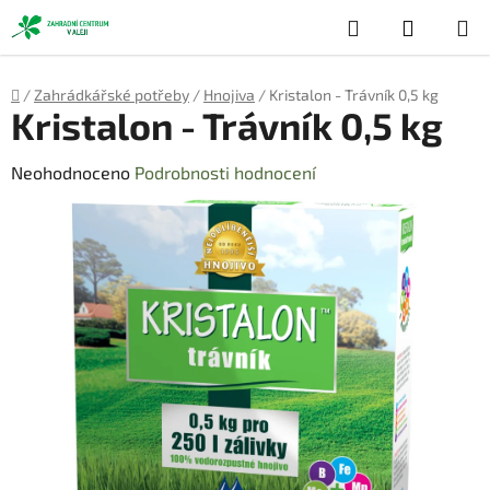
Přejít
Hledat
NÁKUP
na
obsah
KOŠÍK
Domů
/
Zahrádkářské potřeby
/
Hnojiva
/
Kristalon - Trávník 0,5 kg
Kristalon - Trávník 0,5 kg
Průměrné
Neohodnoceno
Podrobnosti hodnocení
hodnocení
produktu
je
0,0
z
5
hvězdiček.