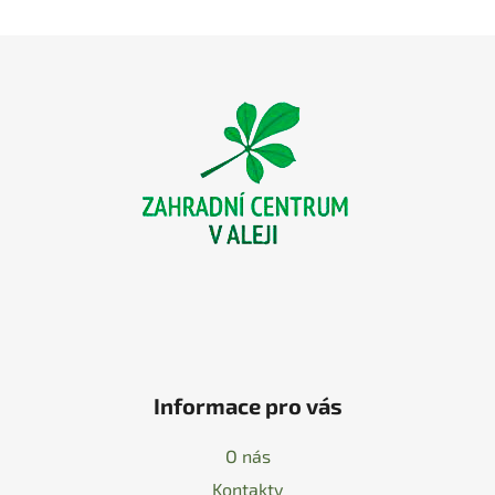
Z
á
p
a
t
í
Informace pro vás
O nás
Kontakty