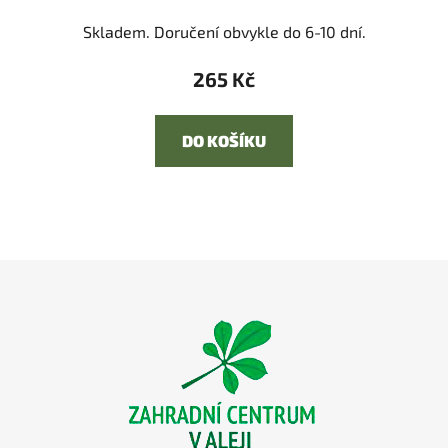
Skladem. Doručení obvykle do 6-10 dní.
265 Kč
DO KOŠÍKU
Z
á
p
a
t
í