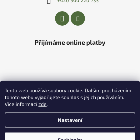
+420 544 220 733
Přijímáme online platby
Vytvořil Shoptet
&
PekneWeby
Tento web používá soubory cookie. Dalším procházením
Copyright 2026
Zahradní centrum V aleji
. Všechna
tohoto webu vyjadřujete souhlas s jejich používáním..
práva vyhrazena.
|
Obchodní podmínky
|
Ochrana
Více informací
zde
.
osobních údajů
Nastavení
Provozovatel e-shopu: Zahradní centrum V aleji, s.r.o.,
IČ: 27664040, se sídlem Křenovická 1286, 684 01
Slavkov u Brna.
Souhlasím