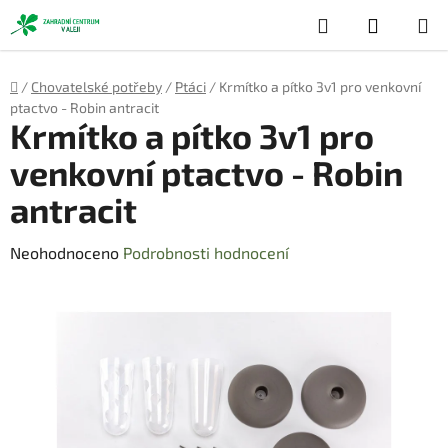
Přejít
Hledat
NÁKUP
na
obsah
KOŠÍK
Domů
/
Chovatelské potřeby
/
Ptáci
/
Krmítko a pítko 3v1 pro venkovní
ptactvo - Robin antracit
Krmítko a pítko 3v1 pro
venkovní ptactvo - Robin
antracit
Průměrné
Neohodnoceno
Podrobnosti hodnocení
hodnocení
produktu
je
0,0
z
5
hvězdiček.