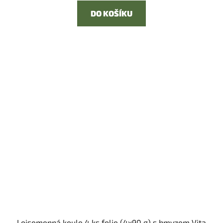
DO KOŠÍKU
Lojsemenná koule 4 ks folie (4x90 g) s hmyzem Vita