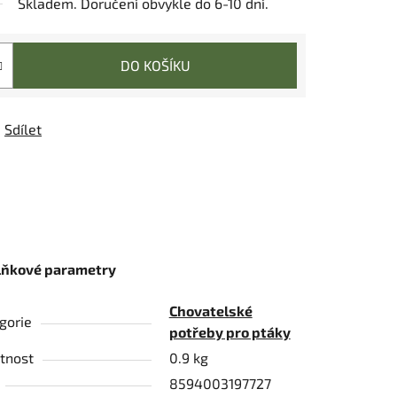
Skladem. Doručení obvykle do 6-10 dní.
DO KOŠÍKU
Sdílet
lňkové parametry
Chovatelské
gorie
potřeby pro ptáky
tnost
0.9 kg
8594003197727