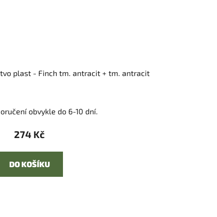
vo plast - Finch tm. antracit + tm. antracit
oručení obvykle do 6-10 dní.
274 Kč
DO KOŠÍKU