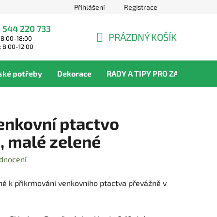
Přihlášení
Registrace
 544 220 733
PRÁZDNÝ KOŠÍK
 8:00-18:00
NÁKUPNÍ
: 8:00-12:00
KOŠÍK
ské potřeby
Dekorace
RADY A TIPY PRO ZAHRADNÍKY
enkovní ptactvo
3, malé zelené
dnocení
né k přikrmování venkovního ptactva převážně v