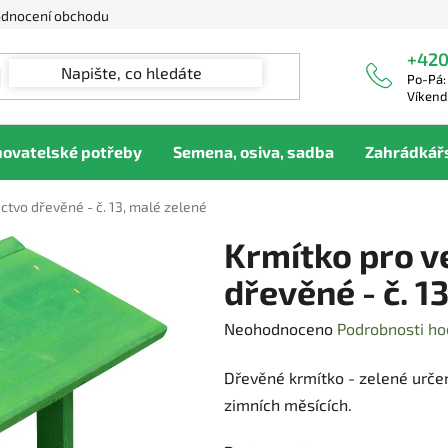
dnocení obchodu
+420
Po-Pá:
Víkend
hovatelské potřeby
Semena, osiva, sadba
Zahrádkář
ctvo dřevěné - č. 13, malé zelené
Krmítko pro v
dřevěné - č. 1
Průměrné
Neohodnoceno
Podrobnosti ho
hodnocení
Dřevěné krmítko - zelené urče
produktu
zimních měsících.
je
0,0