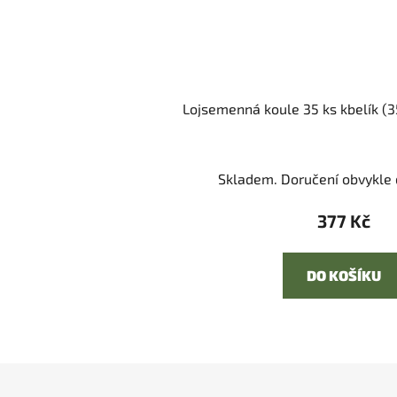
Lojsemenná koule 35 ks kbelík (3
Skladem. Doručení obvykle d
377 Kč
DO KOŠÍKU
Z