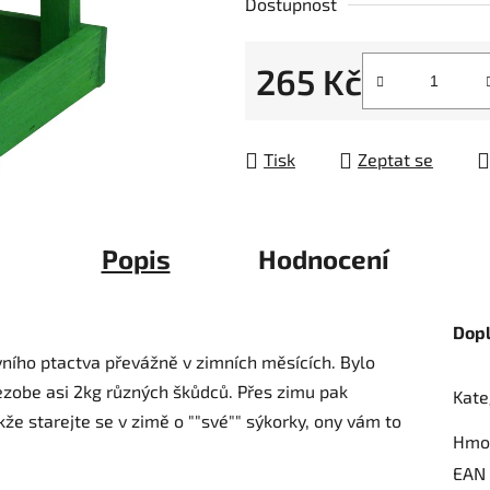
Dostupnost
z
5
265 Kč
hvězdiček.
Měrná cena:
Tisk
Zeptat se
Popis
Hodnocení
Dop
ního ptactva převážně v zimních měsících. Bylo
ezobe asi 2kg různých škůdců. Přes zimu pak
Kate
že starejte se v zimě o ""své"" sýkorky, ony vám to
Hmo
EAN