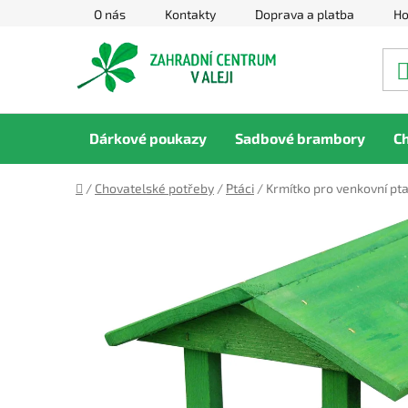
Přejít
O nás
Kontakty
Doprava a platba
Ho
na
obsah
Dárkové poukazy
Sadbové brambory
C
Domů
/
Chovatelské potřeby
/
Ptáci
/
Krmítko pro venkovní pta