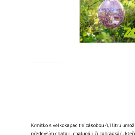
Krmítko s velkokapacitní zásobou 4,1 litru umo
především chataři, chalupáři či zahrádkáři, kte