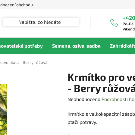
dnocení obchodu
+420
Po-Pá:
Víkend
hovatelské potřeby
Semena, osiva, sadba
Zahrádkář
ctvo plast - Berry růžová
Krmítko pro v
- Berry růžov
Průměrné
Neohodnoceno
Podrobnosti ho
hodnocení
Krmítko s velkokapacitní záso
produktu
ptačí potravy.
je
0,0