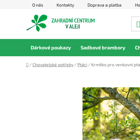
Přejít
O nás
Kontakty
Doprava a platba
Ho
na
obsah
Dárkové poukazy
Sadbové brambory
C
Domů
/
Chovatelské potřeby
/
Ptáci
/
Krmítko pro venkovní pta