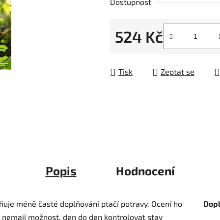
Dostupnost
z
5
524 Kč
hvězdiček.
Měrná cena:
Tisk
Zeptat se
Popis
Hodnocení
žňuje méně časté doplňování ptačí potravy. Ocení ho
Dop
ří nemají možnost, den do den kontrolovat stav