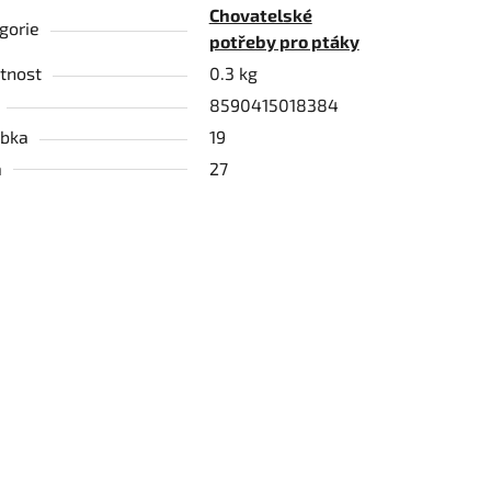
Chovatelské
gorie
potřeby pro ptáky
tnost
0.3 kg
8590415018384
bka
19
a
27