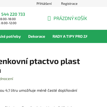
Přihlášení
Registrace
 544 220 733
PRÁZDNÝ KOŠÍK
 8:00-18:00
NÁKUPNÍ
: 8:00-12:00
KOŠÍK
ské potřeby
Dekorace
RADY A TIPY PRO ZAHRADNÍKY
enkovní ptactvo plast
á
dnocení
bou 4,1 litru umožňuje méně časté doplňování