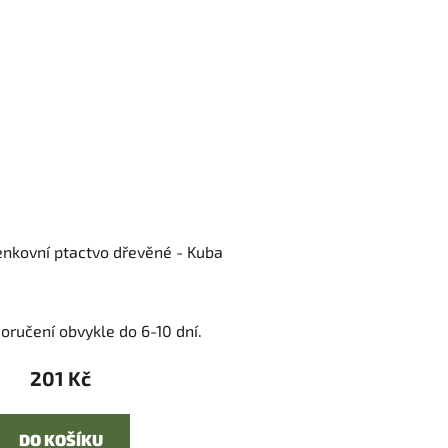
enkovní ptactvo dřevěné - Kuba
oručení obvykle do 6-10 dní.
201 Kč
DO KOŠÍKU