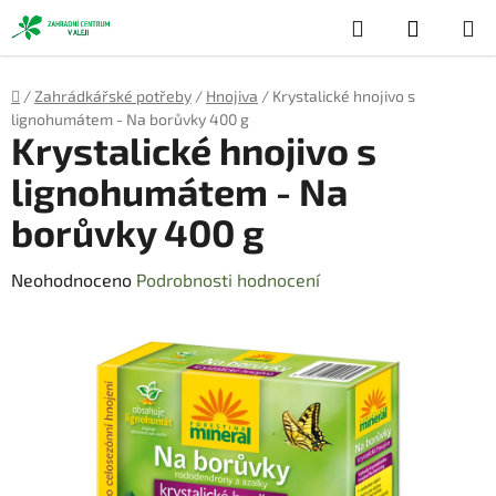
Přejít
Hledat
NÁKUP
na
obsah
KOŠÍK
Domů
/
Zahrádkářské potřeby
/
Hnojiva
/
Krystalické hnojivo s
lignohumátem - Na borůvky 400 g
Krystalické hnojivo s
lignohumátem - Na
borůvky 400 g
Průměrné
Neohodnoceno
Podrobnosti hodnocení
hodnocení
produktu
je
0,0
z
5
hvězdiček.