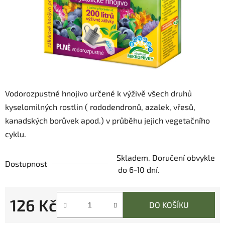
Vodorozpustné hnojivo určené k výživě všech druhů
kyselomilných rostlin ( rododendronů, azalek, vřesů,
kanadských borůvek apod.) v průběhu jejich vegetačního
cyklu.
Skladem. Doručení obvykle
Dostupnost
do 6-10 dní.
126 Kč
DO KOŠÍKU
Měrná cena: